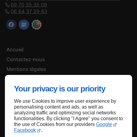
09 70 35 35 09
06 64 37 29 83
Accueil
Contactez-nous
Mentions légales
Plan du site
Your privacy is our priority
We use Cookies to improve user experience by
Haut de page
personalising content and ads, as well as
analyzing traffic and optimizing social networks
functionalities. By clicking "I Agree" you consent to
the use of Cookies from our providers
Google
Facebook
.