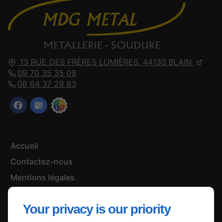
13 RUE DES FRÈRES LUMIÈRES,
44130
BLAIN
09 70 35 35 09
06 64 37 29 83
Accueil
Contactez-nous
Mentions légales
Plan du site
Your privacy is our priority