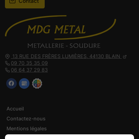
Contact
13 RUE DES FRÈRES LUMIÈRES,
44130
BLAIN
09 70 35 35 09
06 64 37 29 83
Accueil
Contactez-nous
Mentions légales
Plan du site